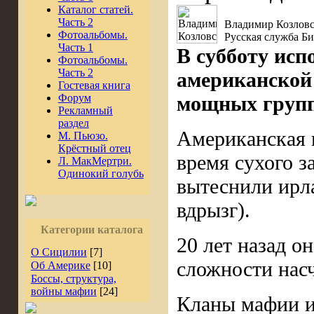
Каталог статей.
Часть 2
Владимир Козлов
Фотоальбомы.
Русская служба Б
Часть 1
В субботу исп
Фотоальбомы.
Часть 2
американской 
Гостевая книга
Форум
мощных групп
Рекламный
раздел
Американская и
М. Пьюзо.
Крёстный отец
время сухого з
Л. МакМертри.
Одинокий голубь
вытеснили ирла
вдрызг).
Категории каталога
20 лет назад о
О Сицилии
[7]
сложности нас
Об Америке
[10]
Боссы, структура,
войны мафии
[24]
Кланы мафии и