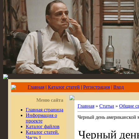
Главная
|
Каталог статей
|
Регистрация
|
Вход
Меню сайта
Главная
»
Статьи
»
Общие св
Главная страница
Информация о
Черный день американской
проекте
Каталог файлов
Черный ден
Каталог статей.
Часть 1