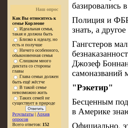
базировались 
Наш опрос
Полиция и ФБР,
Как Вы относитесь к
семье Корлеоне
знать, а другое 
Идеальная семья,
такая и должна быть
Близко к идеалу, но
Гангстеров мал
есть и получше
Ничего особенного,
безнаказанност
обыкновенная семья
Слишком много
Джозеф Боннано
диктата со стороны
самоназваний 
главы
Глава семьи должен
быть ещё жёстче
"Рэкетир"
В такой семье
невозможно жить
Таких семей не
Бесценным подс
существует в природе
в Америке зна
Результаты
|
Архив
опросов
Официально, эт
Всего ответов:
152