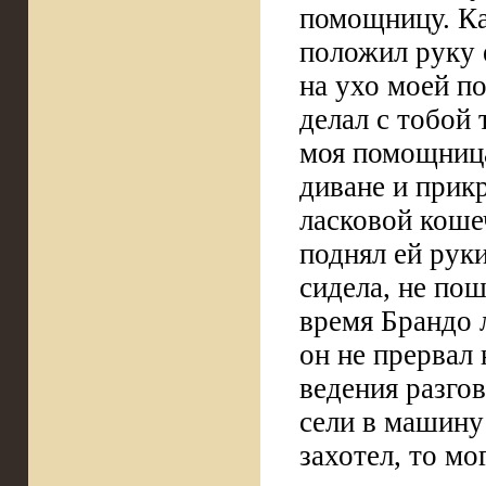
помощницу. Ка
положил руку е
на ухо моей п
делал с тобой 
моя помощница
диване и прикр
ласковой коше
поднял ей руки
сидела, не пош
время Брандо л
он не прервал 
ведения разго
сели в машину
захотел, то м