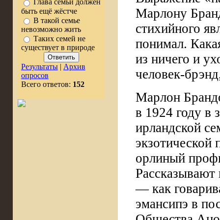
Глава семьи должен
Марлону Бранд
быть ещё жёстче
В такой семье
стихийного яв
невозможно жить
Таких семей не
понимал. Какая
существует в природе
из ничего и ух
Результаты
|
Архив
человек-брэнд,
опросов
Всего ответов:
152
Марлон Брандо
в 1924 году в
ирландской сем
экзотической 
орлиный профи
Рассказывают 
— как говари
эмансипэ в по
Общества Ано