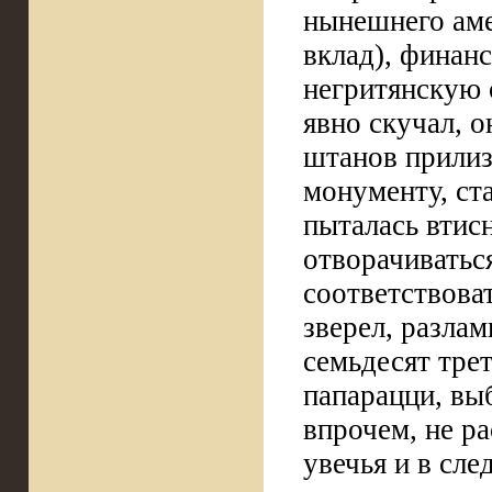
нынешнего аме
вклад), финан
негритянскую 
явно скучал, о
штанов прилиз
монументу, ста
пыталась втис
отворачиваться
соответствова
зверел, разла
семьдесят тре
папарацци, вы
впрочем, не ра
увечья и в сл