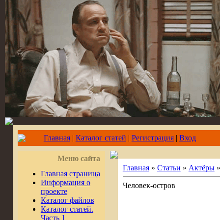
Главная
|
Каталог статей
|
Регистрация
|
Вход
Меню сайта
Главная
»
Статьи
»
Актёры
Главная страница
Информация о
Человек-остров
проекте
Каталог файлов
Каталог статей.
Часть 1