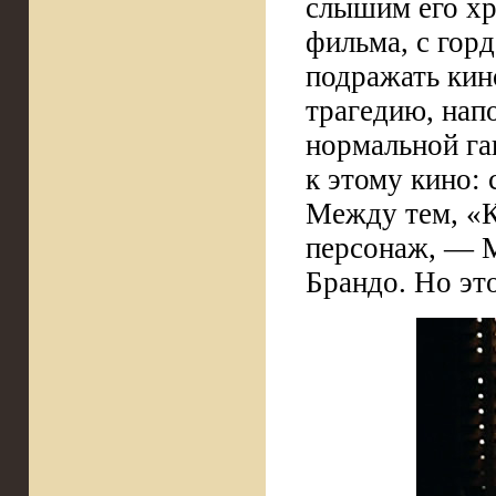
слышим его хр
фильма, с гор
подражать ки
трагедию, нап
нормальной ган
к этому кино:
Между тем, «К
персонаж, — М
Брандо. Но это