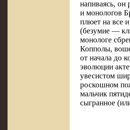
напиваясь, он
и монологов Б
плюет на все и
(безумие — кл
монологе сбре
Копполы, воше
от начала до к
эволюции актер
увесистом шир
роскошном пож
мальчик пятид
сыгранное (ил