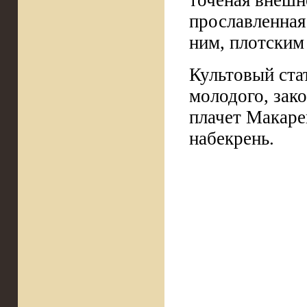
точеная внешно
прославленная
ним, плотским
Культовый ста
молодого, зак
плачет Макаре
набекрень.