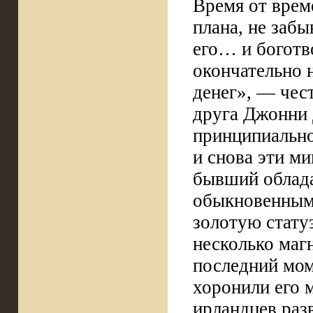
Время от време
плана, не забы
его… и боготв
окончательно 
денег», — чес
друга Джонни 
принципиально
и снова эти м
бывший облада
обыкновенным 
золотую стату
несколько маг
последний мом
хоронили его 
ирландцев раз