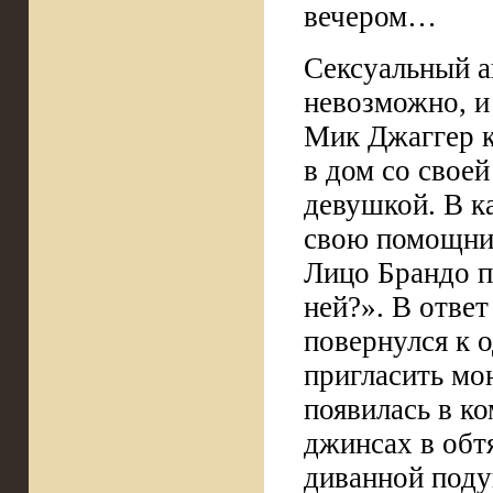
вечером…
Сексуальный а
невозможно, и
Мик Джаггер к
в дом со свое
девушкой. В ка
свою помощниц
Лицо Брандо п
ней?». В ответ
повернулся к 
пригласить мо
появилась в к
джинсах в обт
диванной поду