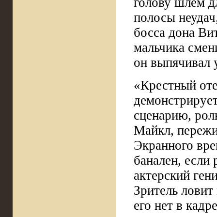
голову шлем дл
полосы неудач
босса дона Ви
мальчика смен
он выпячивал 
«Крестный оте
демонстрирует
сценарию, рол
Майкл, переж
Экранного врем
банален, если
актерский ген
Зритель ловит 
его нет в кадр