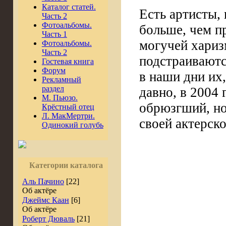
Каталог статей.
Есть артисты,
Часть 2
Фотоальбомы.
больше, чем п
Часть 1
могучей хариз
Фотоальбомы.
Часть 2
подстраиваютс
Гостевая книга
Форум
в наши дни их,
Рекламный
раздел
давно, в 2004 
М. Пьюзо.
обрюзгший, но
Крёстный отец
Л. МакМертри.
своей актерск
Одинокий голубь
Категории каталога
Аль Пачино
[22]
Об актёре
Джеймс Каан
[6]
Об актёре
Роберт Дюваль
[21]