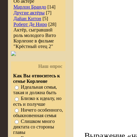
Об актёре
Марлон Брандо
[14]
Другие актёры
[7]
Дайан Китон
[5]
Роберт Де Ниро
[28]
Актёр, сыгравший
роль молодого Вито
Корлеоне в фильме
"Крёстный отец 2"
Наш опрос
Как Вы относитесь к
семье Корлеоне
Идеальная семья,
такая и должна быть
Близко к идеалу, но
есть и получше
Ничего особенного,
обыкновенная семья
Слишком много
диктата со стороны
главы
Выражение «на