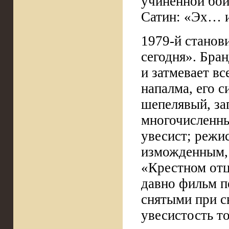
учиненной бойн
Сатин: «Эх… 
1979-й станов
сегодня». Бран
и затмевает в
напалма, его 
шепелявый, за
многочисленны
увесист; режи
изможденным, п
«Крестном отц
давно фильм п
снятыми при с
увесистость т