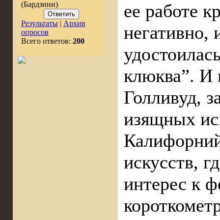
(Бардзини)
ее работе к
Результаты
|
Архив
негативно, 
опросов
Всего ответов:
200
удостоилась
клюква”. И
Голливуд, з
изящных ис
Калифорний
искусств, г
интерес к ф
короткомет