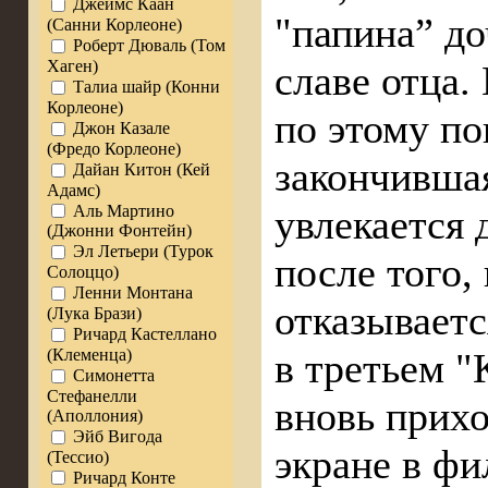
Джеймс Каан
"папина” до
(Санни Корлеоне)
Роберт Дюваль (Том
Хаген)
славе отца.
Талиа шайр (Конни
Корлеоне)
по этому по
Джон Казале
(Фредо Корлеоне)
закончивша
Дайан Китон (Кей
Адамс)
Аль Мартино
увлекается 
(Джонни Фонтейн)
Эл Летьери (Турок
после того,
Солоццо)
Ленни Монтана
отказываетс
(Лука Брази)
Ричард Кастеллано
(Клеменца)
в третьем "
Симонетта
Стефанелли
вновь прихо
(Аполлония)
Эйб Вигода
экране в фи
(Тессио)
Ричард Конте