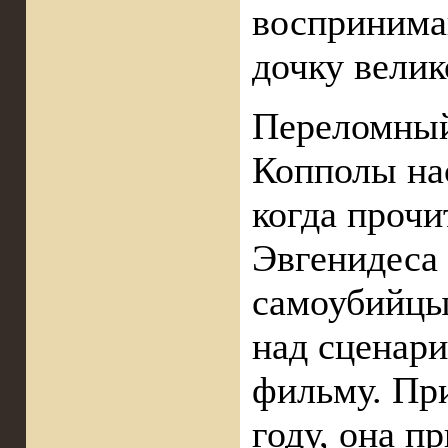
воспринима
дочку велик
Переломный
Копполы нас
когда проч
Эвгенидеса
самоубийцы”
над сценар
фильму. При
году, она п