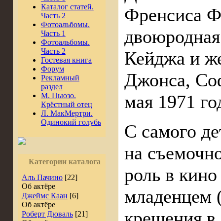
Каталог статей.
Френсиса Ф
Часть 2
Фотоальбомы.
двоюродная 
Часть 1
Фотоальбомы.
Часть 2
Кейджа и ж
Гостевая книга
Форум
Джонса, Со
Рекламный
раздел
М. Пьюзо.
мая 1971 го
Крёстный отец
Л. МакМертри.
Одинокий голубь
С самого де
на съемочн
Категории каталога
роль в кино
Аль Пачино
[22]
Об актёре
младенцем (
Джеймс Каан
[6]
Об актёре
крещения в
Роберт Дюваль
[21]