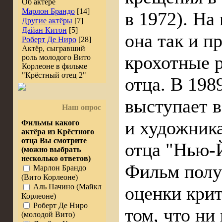
Об актёре
Марлон Брандо
[14]
в 1972). На
Другие актёры
[7]
Дайан Китон
[5]
она так и п
Роберт Де Ниро
[28]
Актёр, сыгравший
крохотные р
роль молодого Вито
Корлеоне в фильме
"Крёстный отец 2"
отца. В 198
выступает в
Наш опрос
и художник
Фильмы какого
актёра из Крёстного
отца Вы смотрите
отца "Нью-
(можно выбрать
несколько ответов)
Фильм полу
Марлон Брандо
(Вито Корлеоне)
Аль Пачино (Майкл
оценки крит
Корлеоне)
Роберт Де Ниро
том, что ни
(молодой Вито)