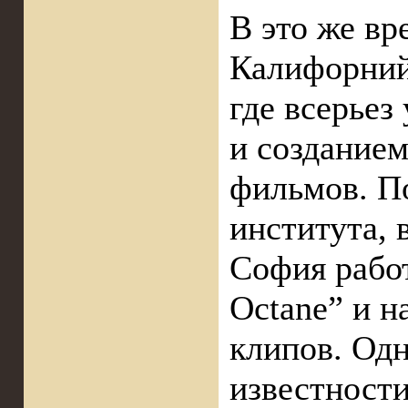
В это же вр
Калифорний
где всерьез
и создание
фильмов. П
института, 
София работ
Octane” и н
клипов. Одн
известност