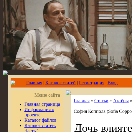
Главная
|
Каталог статей
|
Регистрация
|
Вход
Меню сайта
Главная
»
Статьи
»
Актёры
Главная страница
Информация о
София Коппола (Sofia Coppol
проекте
Каталог файлов
Дочь влият
Каталог статей.
Часть 1