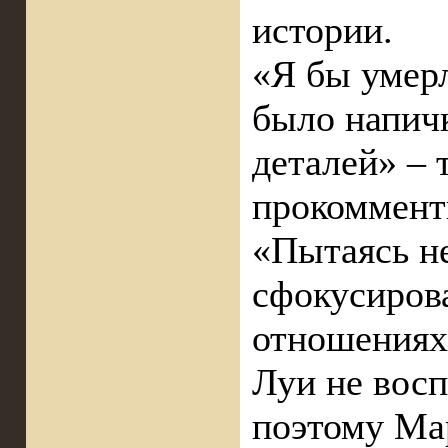
истории.
«Я бы умерл
было напич
деталей» – 
прокоммент
«Пытаясь не
сфокусиров
отношениях 
Луи не вос
поэтому Ма