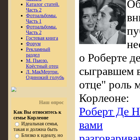
Об
Каталог статей.
Часть 2
вн
Фотоальбомы.
Часть 1
Фотоальбомы.
пу
Часть 2
Гостевая книга
не
Форум
Рекламный
о Роберте д
раздел
М. Пьюзо.
Крёстный отец
сыгравшем 
Л. МакМертри.
Одинокий голубь
отце" роль 
Корлеоне:
Наш опрос
Роберт Де Ни
Как Вы относитесь к
семье Корлеоне
вами
Идеальная семья,
такая и должна быть
разговарив
Близко к идеалу, но