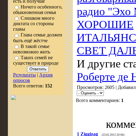
есть и получше
Ничего особенного,
радио "Эхо
обыкновенная семья
Слишком много
ХОРОШИЕ
диктата со стороны
главы
ИТАЛЬЯНС
Глава семьи должен
быть ещё жёстче
В такой семье
СВЕТ ДАЛ
невозможно жить
Таких семей не
И другие ст
существует в природе
Роберте де 
Результаты
|
Архив
опросов
Всего ответов:
152
Просмотров: 2605 | Добавил
Всего комментариев:
1
комме
1
Ziggizag
(23.02.2012 20:06)