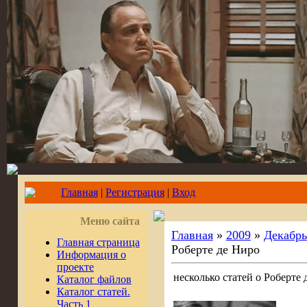
Главная
|
Регистрация
|
Вход
Меню сайта
Главная
»
2009
»
Декабрь
Главная страница
Роберте де Ниро
Информация о
проекте
несколько статей о Роберте
Каталог файлов
Каталог статей.
Часть 1