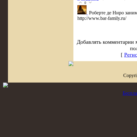
0
Роберте де Ниро зани
http://www.bar-family.ru/
Добавлять комментарии 
по
[
Реги
Copyr
Беспла